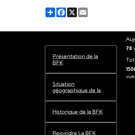
Partager
Facebook
X
Email
Auj
78
v
Présentation de la
Tot
BFK
150
vue
Situation
géographique de la
BFK
Historique de la BFK
Rejoindre La BFK