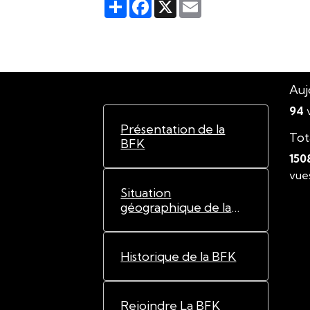
Partager
Facebook
X
Email
Auj
94
v
Présentation de la
Tot
BFK
150
vue
Situation
géographique de la
BFK
Historique de la BFK
Rejoindre La BFK