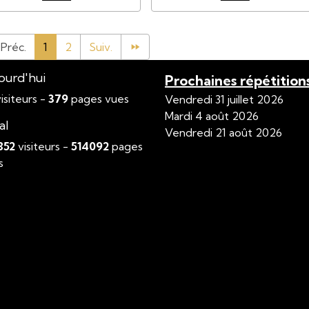
Préc.
1
2
Suiv.
ourd'hui
Prochaines répétition
isiteurs -
379
pages vues
Vendredi 31 juillet 2026
Mardi 4 août 2026
al
Vendredi 21 août 2026
852
visiteurs -
514092
pages
s