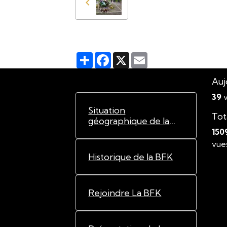
Partager
Facebook
X
Email
Auj
39
v
Situation
Tot
géographique de la
BFK
150
vue
Historique de la BFK
Rejoindre La BFK