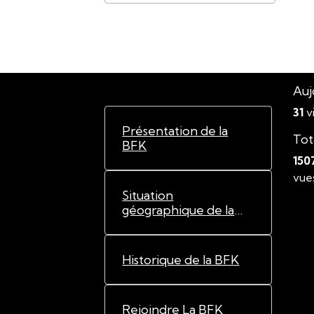
Auj
31
vi
Présentation de la
Tot
BFK
150
vue
Situation
géographique de la
BFK
Historique de la BFK
Rejoindre La BFK