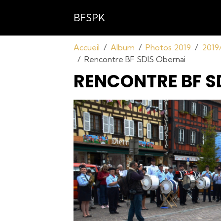
BFSPK
Accueil
Album
Photos 2019
2019
Rencontre BF SDIS Obernai
RENCONTRE BF S